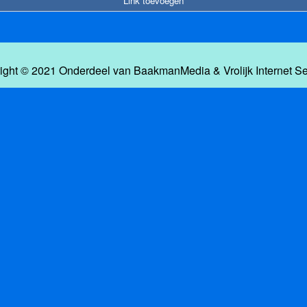
Link toevoegen
ight © 2021 Onderdeel van
BaakmanMedia
&
Vrolijk Internet S